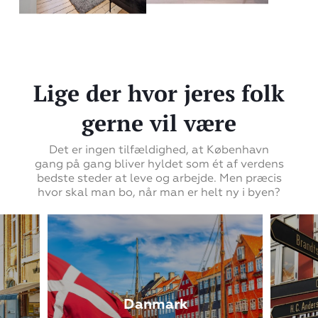
Lige der hvor jeres folk
gerne vil være
Det er ingen tilfældighed, at København
gang på gang bliver hyldet som ét af verdens
bedste steder at leve og arbejde. Men præcis
hvor skal man bo, når man er helt ny i byen?
Danmark