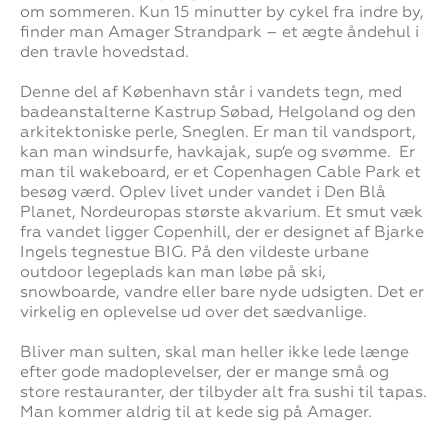
om sommeren. Kun 15 minutter by cykel fra indre by,
finder man Amager Strandpark – et ægte åndehul i
den travle hovedstad.
Denne del af København står i vandets tegn, med
badeanstalterne Kastrup Søbad, Helgoland og den
arkitektoniske perle, Sneglen. Er man til vandsport,
kan man windsurfe, havkajak, sup’e og svømme. Er
man til wakeboard, er et Copenhagen Cable Park et
besøg værd. Oplev livet under vandet i Den Blå
Planet, Nordeuropas største akvarium. Et smut væk
fra vandet ligger Copenhill, der er designet af Bjarke
Ingels tegnestue BIG. På den vildeste urbane
outdoor legeplads kan man løbe på ski,
snowboarde, vandre eller bare nyde udsigten. Det er
virkelig en oplevelse ud over det sædvanlige.
Bliver man sulten, skal man heller ikke lede længe
efter gode madoplevelser, der er mange små og
store restauranter, der tilbyder alt fra sushi til tapas.
Man kommer aldrig til at kede sig på Amager.